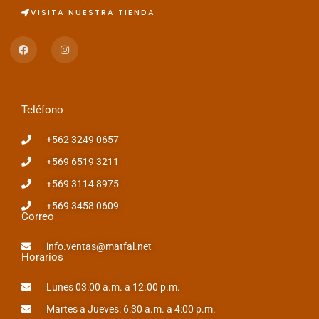
VISITA NUESTRA TIENDA
F
I
a
n
c
s
e
t
b
a
o
g
o
r
Teléfono
k
a
m
+562 3249 0657
+569 6519 3211
+569 3114 8975
+569 3458 0609
Correo
info.ventas@matfal.net
Horarios
Lunes 03:00 a.m. a 12.00 p.m.
Martes a Jueves: 6:30 a.m. a 4:00 p.m.